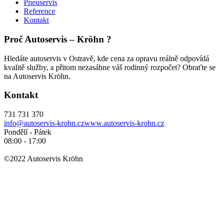
Pneuservis
Reference
Kontakt
Proč Autoservis – Kröhn ?
Hledáte autoservis v Ostravě, kde cena za opravu reálně odpovídá
kvalitě služby, a přitom nezasáhne váš rodinný rozpočet? Obraťte se
na Autoservis Kröhn.
Kontakt
731 731 370
info@autoservis-krohn.cz
www.autoservis-krohn.cz
Pondělí - Pátek
08:00 - 17:00
©2022 Autoservis Kröhn