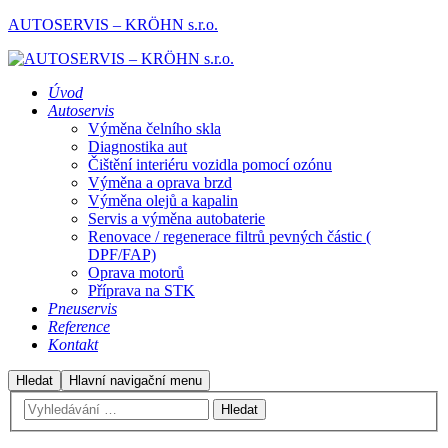
AUTOSERVIS – KRÖHN s.r.o.
Úvod
Autoservis
Výměna čelního skla
Diagnostika aut
Čištění interiéru vozidla pomocí ozónu
Výměna a oprava brzd
Výměna olejů a kapalin
Servis a výměna autobaterie
Renovace / regenerace filtrů pevných částic (
DPF/FAP)
Oprava motorů
Příprava na STK
Pneuservis
Reference
Kontakt
Hledat
Hlavní navigační menu