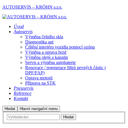
AUTOSERVIS – KRÖHN s.r.o.
Úvod
Autoservis
Výměna čelního skla
Diagnostika aut
Čištění interiéru vozidla pomocí ozónu
Výměna a oprava brzd
Výměna olejů a kapalin
Servis a výměna autobaterie
Renovace / regenerace filtrů pevných částic (
DPF/FAP)
Oprava motorů
Příprava na STK
Pneuservis
Reference
Kontakt
Hledat
Hlavní navigační menu