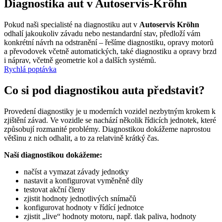
Diagnostika aut v Autoservis-Kröhn
Pokud naši specialisté na diagnostiku aut v
Autoservis Kröhn
odhalí jakoukoliv závadu nebo nestandardní stav, předloží vám
konkrétní návrh na odstranění – řešíme diagnostiku, opravy motorů
a převodovek včetně automatických, také diagnostiku a opravy brzd
i náprav, včetně geometrie kol a dalších systémů.
Rychlá poptávka
Co si pod diagnostikou auta představit?
Provedení diagnostiky je u moderních vozidel nezbytným krokem k
zjištění závad. Ve vozidle se nachází několik řídicích jednotek, které
způsobují rozmanité problémy. Diagnostikou dokážeme naprostou
většinu z nich odhalit, a to za relatvině krátký čas.
Naší diagnostikou dokážeme:
načíst a vymazat závady jednotky
nastavit a konfigurovat vyměněně díly
testovat akční členy
zjistit hodnoty jednotlivých snímačů
konfigurovat hodnoty v řídící jednotce
zjistit „live“ hodnoty motoru, např. tlak paliva, hodnoty