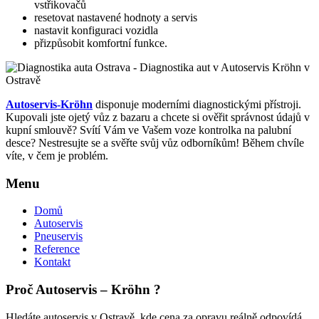
vstřikovačů
resetovat nastavené hodnoty a servis
nastavit konfiguraci vozidla
přizpůsobit komfortní funkce.
Autoservis-Kröhn
disponuje moderními diagnostickými přístroji.
Kupovali jste ojetý vůz z bazaru a chcete si ověřit správnost údajů v
kupní smlouvě? Svítí Vám ve Vašem voze kontrolka na palubní
desce? Nestresujte se a svěřte svůj vůz odborníkům! Během chvíle
víte, v čem je problém.
Menu
Domů
Autoservis
Pneuservis
Reference
Kontakt
Proč Autoservis – Kröhn ?
Hledáte autoservis v Ostravě, kde cena za opravu reálně odpovídá