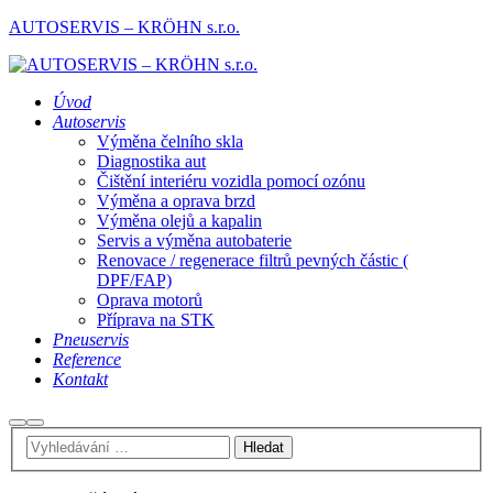
AUTOSERVIS – KRÖHN s.r.o.
Úvod
Autoservis
Výměna čelního skla
Diagnostika aut
Čištění interiéru vozidla pomocí ozónu
Výměna a oprava brzd
Výměna olejů a kapalin
Servis a výměna autobaterie
Renovace / regenerace filtrů pevných částic (
DPF/FAP)
Oprava motorů
Příprava na STK
Pneuservis
Reference
Kontakt
Hledat
Hlavní
navigační
menu