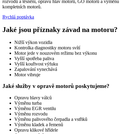
rozvodů a těsnění, opravu hlav motorů, GO motorů a výměnu
kompletních motorů.
Rychlá poptávka
Jaké jsou příznaky závad na motoru?
Nižší výkon vozidla
Kontrolka diagnostiky motoru svítí
Motor jede v nouzovém režimu bez výkonu
Vyšší spotřeba paliva
Vyšší kouřivost výfuku
Zapalování vynechává
Motor vibruje
Jaké služby v opravě motorů poskytujeme?
Opravu hlavy válců
Výměnu turba
Výměnu EGR ventilu
Výměnu rozvodu
Výměnu palivového čerpadla a vstřiků
Výměnu kladek a řemenů
Opravu klikové hřídele