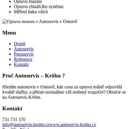
Opravu mazání
Opravu chladícího systému
Měření tlaku válců
Menu
Domů
Autoservis
Pneuservis
Reference
Kontakt
Proč Autoservis – Kröhn ?
Hledáte autoservis v Ostravě, kde cena za opravu reálně odpovídá
kvalitě služby, a přitom nezasáhne váš rodinný rozpočet? Obraťte se
na Autoservis Kröhn.
Kontakt
731 731 370
info@autoservis-krohn.cz
www.autoservis-krohn.cz